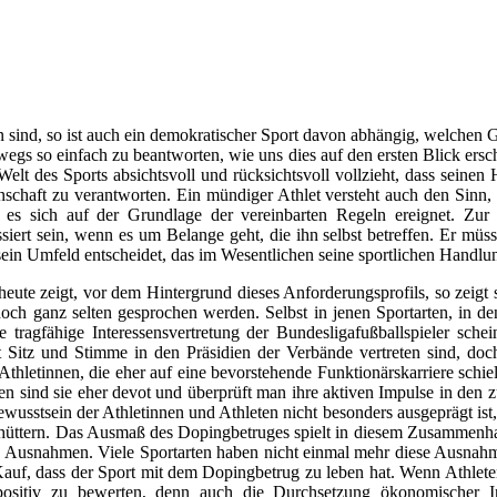
nschaft zu verantworten.
Ein mündiger Athlet versteht auch den Sinn, 
 es sich auf der Grundlage der vereinbarten Regeln ereignet. Zur 
ssiert sein, wenn es um Belange geht, die ihn selbst betreffen. Er müs
in Umfeld entscheidet, das im Wesentlichen seine sportlichen Handlun
eute zeigt, vor dem Hintergrund dieses Anforderungsprofils, so zeigt s
ch ganz selten gesprochen werden. Selbst in jenen Sportarten, in de
 tragfähige Interessensvertretung der Bundesligafußballspieler sche
mit Sitz und Stimme in den Präsidien der Verbände vertreten sind, d
thletinnen, die eher auf eine bevorstehende Funktionärskarriere schiele
n sind sie eher devot und überprüft man ihre aktiven Impulse in den z
wusstsein der Athletinnen und Athleten nicht besonders ausgeprägt ist,
rschüttern. Das Ausmaß des Dopingbetruges spielt in diesem Zusammenh
che Ausnahmen. Viele Sportarten haben nicht einmal mehr diese Ausnah
auf, dass der Sport mit dem Dopingbetrug zu leben hat. Wenn Athleten ü
positiv zu bewerten, denn auch die Durchsetzung ökonomischer I
t. Auffällig ist jedoch, dass auch hier meist nur eigennützige Diskussi
ung gegenüber den Interessen der weiblichen Athleten, es gilt aber auc
ch gesellschaftspolitisch engagiert, dass immer dann, wenn der Sport 
en jener Gruppen selbstverständlich sind, die man für die Sache des Sp
 und Athleten ist sportpolitisch und gesellschaftspolitisch abstine
 Hochleistungssports“. Diese Gefahr ist mittlerweile längst Realität