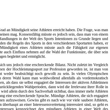
den die Regeln des Sports in den verschiedenen Sportarten haben, er
Mündigkeit eines Athleten müsste auch die Fähigkeit zur eigenen
ste auch Einfluss nehmen auf die Wahl der Funktionäre, die über sein
gen begleitet und ermöglicht.
ich uns jedoch eine erschreckende Bilanz. Nicht zuletzt im Vergleich
nen der Hochleistungssport zur Profession geworden ist, ist man von
int weder beabsichtigt noch gewollt zu sein. In vielen Olympischen
och deren Wahl kann man wohlwollend allenfalls als vordemokratisch
n, als dass sie selbst engagiert die Interessen der aktiven Athletinnen
urückliegenden Wahlperioden, dann wird die Irrelevanz ihrer Rolle in
 wird allein durch den Sachverhalt sichtbar, dass immer mehr Athleten
ang eine erschreckende Sprache. Mündige Athleten, die sich engagiert
men aufzuweisen. Gewiss gibt es nach wie vor viele saubere Athleten,
berhaupt an einer Interessensvertretung interessiert sind, so geht es
nteressen kennzeichnet den mündigen Athleten in einer Welt des
onen stattfinden, eine solidarische ökonomische Interessensvertretung
h für die Interessensvertretung der starken Sportarten gegenüber den
in seinen friedenspolitischen Möglichkeiten beeinträchtigt wird, die
orts gewinnen möchte. Doch auch diesbezüglich gibt es allenfalls nur
nt. Ihr Interesse gilt vorrangig der eigenen Leistung und den damit
 geworden. Deshalb kann es kaum überraschen, dass zur Entlastung der