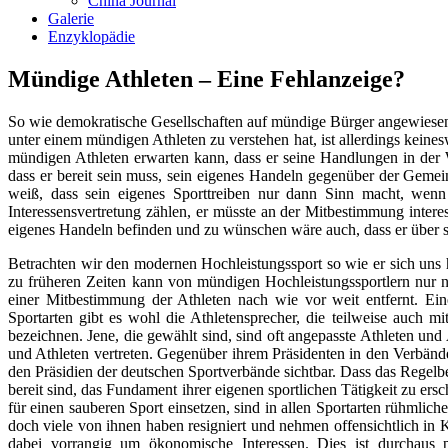
dass er bereit sein muss, sein eigenes Handeln gegenüber der Gemei
weiß, dass sein eigenes Sporttreiben nur dann Sinn macht, wenn
Interessensvertretung zählen, er müsste an der Mitbestimmung intere
eigenes Handeln befinden und zu wünschen wäre auch, dass er über se
Betrachten wir den modernen Hochleistungssport so wie er sich uns h
zu früheren Zeiten kann von mündigen Hochleistungssportlern nur no
einer Mitbestimmung der Athleten nach wie vor weit entfernt. Eine
Sportarten gibt es wohl die Athletensprecher, die teilweise auch 
bezeichnen. Jene, die gewählt sind, sind oft angepasste Athleten und A
und Athleten vertreten. Gegenüber ihrem Präsidenten in den Verbände
den Präsidien der deutschen Sportverbände sichtbar. Dass das Regelbe
bereit sind, das Fundament ihrer eigenen sportlichen Tätigkeit zu e
für einen sauberen Sport einsetzen, sind in allen Sportarten rühmli
doch viele von ihnen haben resigniert und nehmen offensichtlich in K
dabei vorrangig um ökonomische Interessen. Dies ist durchaus 
Hochleistungssports, die in erster Linie von der Ökonomie geprägt is
findet selten statt. Dies gilt für die männliche Interessensvertret
Schwachen.
Für den mündigen Athleten könnte man sich auch wünschen, dass er si
Stimme der Athleten zu hören ist, dass selbstlose Einsätze zu Gunst
wenige Ausnahmen von der Regel, die große Mehrheit der Athletinnen
verbundenen ökonomischen Zielen.
1972 sprach der Finne Heinilä von der „Gefahr der Totalisierung des